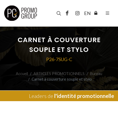
EN
CARNET À COUVERTURE
SOUPLE ET STYLO
P26-7SUG-C
Accueil
ARTICLES PROMOTIONNELS
Bureau
Carnet à couverture souple et stylo
Leaders de
l'identité promotionnelle