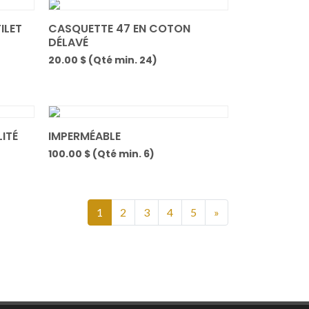
ILET
CASQUETTE 47 EN COTON
DÉLAVÉ
20.00 $ (Qté min. 24)
LITÉ
IMPERMÉABLE
100.00 $ (Qté min. 6)
1
2
3
4
5
»