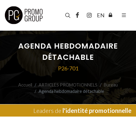
EN
AGENDA HEBDOMADAIRE
DÉTACHABLE
P26-701
Accueil
ARTICLES PROMOTIONNELS
Bureau
Agenda hebdomadaire détachable
Leaders de
l'identité promotionnelle