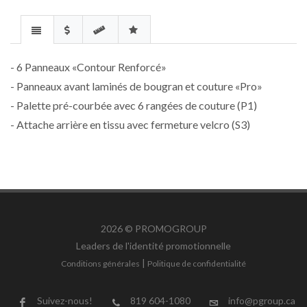
- 6 Panneaux «Contour Renforcé»
- Panneaux avant laminés de bougran et couture «Pro»
- Palette pré-courbée avec 6 rangées de couture (P1)
- Attache arrière en tissu avec fermeture velcro (S3)
2026 © PROMOGROUP
Leaders de
l'identité promotionnelle
|
Conditions générales
Politique de confidentialité
Suivez-nous!
819 604-1080
info@pgroup.ca